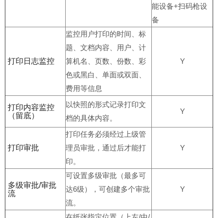
能设备+扫码枪设
备
监控用户打印的时间、标
题、文档内容、用户、计
打印日志监控
算机名、页数、份数、彩
Y
色或黑白、单面或双面、
费用等信息
以快照的形式记录打印文
打印内容监控
Y
（留底）
档的具体内容。
打印任务必须经过上级管
打印审批
理员审批，通过后才能打
Y
印。
可设置多级审批（最多可
多级审批/审批
达6级），可创建多个审批
Y
流
流。
在纸张指定位置（上左/中/